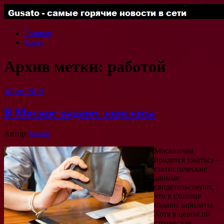
Главная
Карта
Архив метки:
работой
10
Авг 2019
В Москве падают зарплаты
Автор:
kamila
Москвичам
придется ужаться –
статистические
данные
свидетельствуют,
что в столице
падают зарплаты.
Хотя в целом по
стране, как