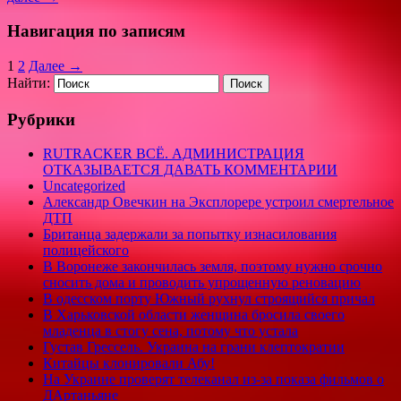
Навигация по записям
1
2
Далее →
Найти:
Рубрики
RUTRACKER ВСЁ. АДМИНИСТРАЦИЯ
ОТКАЗЫВАЕТСЯ ДАВАТЬ КОММЕНТАРИИ
Uncategorized
Александр Овечкин на Эксплорере устроил смертельное
ДТП
Британца задержали за попытку изнасилования
полицейского
В Воронеже закончилась земля, поэтому нужно срочно
сносить дома и проводить упрощенную реновацию
В одесском порту Южный рухнул строящийся причал
В Харьковской области женщина бросила своего
младенца в стогу сена, потому что устала
Густав Грессель. Украина на грани клептократии
Китайцы клонировали Абу!
На Украине проверят телеканал из-за показа фильмов о
ДАртаньяне