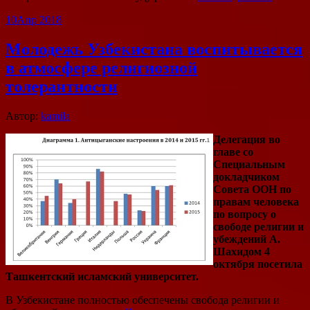
10
Апр 2018
Молодежь Узбекистана воспитывается
в атмосфере религиозной
толерантности
Автор:
kamila
Делегация во
главе со
Специальным
докладчиком
Совета ООН по
правам человека
по вопросу о
свободе религии и
убеждений А.
Шахидом 4
октября посетила
Ташкентский исламский университет.
В Узбекистане полностью обеспечены свобода религии и