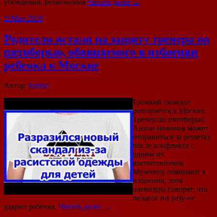
убеждений, религиозная
Читать далее →
11
Мар 2018
Родители встали на защиту тренера по
пятиборью, обвиняемого в избиении
ребенка в Москве
Автор:
kamila
Громкий скандал
разгорается в Москве.
Тренер по пятиборью
Антон Новиков может
отправиться за решетку
после конфликта с
одним из
воспитанников.
Мужчину обвиняют в
избиении, хотя
очевидцы говорят, что
педагог ни разу не
ударил ребенка,
Читать далее →