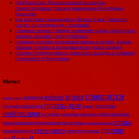
AdalTransCom: Универсальный эксперт по
транспортировке грузов в территории Республики
Казахстан
Как получить промокоды от Яндекс Еда в Ташкенте:
скидки на готовую еду с доставкой
Создание личного бренда: ключевые этапы, стратегии и
ошибки, которых следует избегать
Элитные платные московские школы в центре. Каким
образом подобрать подходящую под ваши задачи?
Срочно требуется замена тормозных колодок в Алматы?
Приезжайте в ServiceAuto
Метки
говорится
время
войнах
военное
армия
власти
деле
группы
государственности
интересы
домен
информация
москвы
истории
общественные
общества
права
организации
отношения
политика
политическим
причин
президенте
преступление
правительства