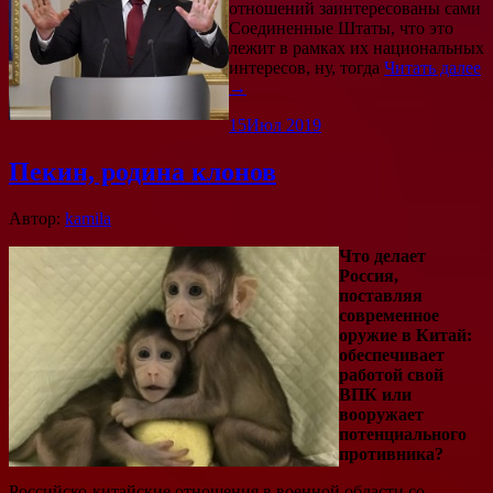
отношений заинтересованы сами
Соединенные Штаты, что это
лежит в рамках их национальных
интересов, ну, тогда
Читать далее
→
15
Июл 2019
Пекин, родина клонов
Автор:
kamila
Что делает
Россия,
поставляя
современное
оружие в Китай:
обеспечивает
работой свой
ВПК или
вооружает
потенциального
противника?
Российско-китайские отношения в военной области со