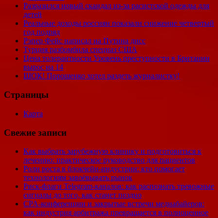
Разразился новый скандал из-за расистской одежды для
детей
Реальные доходы россиян показали снижение четвертый
год подряд
Рэпер Фейс написал на Путина дисс
Турция разбомбила спецназ США
Цена толерантности Уровень преступности в Британии
вырос на 14
ШОК! Порошенко хотел раздеть журналистку!
Страницы
Карта
Свежие записи
Как выбрать зарубежную клинику и подготовиться к
лечению: практическое руководство для пациентов
Роли роста в блокчейн-индустрии: кто помогает
технологиям завоёвывать рынок
Риск-флаги Telegram-каналов: как распознать тревожные
сигналы до того, как станет поздно
CPA-конференции и закрытые встречи медиабайеров:
как индустрия арбитража превращается в полноценное