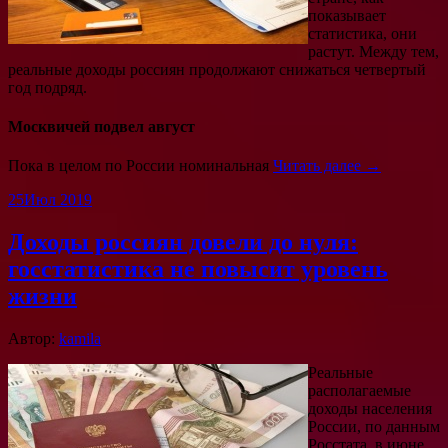
показывает
статистика, они
растут. Между тем,
реальные доходы россиян продолжают снижаться четвертый
год подряд.
Москвичей подвел август
Пока в целом по России номинальная
Читать далее →
25
Июл 2019
Доходы россиян довели до нуля:
госстатистика не повысит уровень
жизни
Автор:
kamila
Реальные
располагаемые
доходы населения
России, по данным
Росстата, в июне