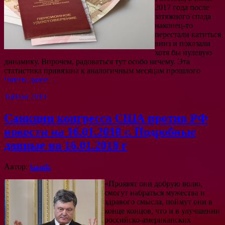
2017 года после
затяжного спада
наконец-то
перестали катиться
вниз и показали
хотя бы нулевую
динамику. Впрочем, радоваться тут особо нечему. Эта
статистика привязана к аналогичным месяцам прошлого
Читать далее →
16
Июл 2019
Санкции конгресса США против РФ
новости на 16.01.2018 г. Подробные
данные на 16.01.2018 г
Автор:
kamila
«Проявят они добрую волю,
смогут набраться мужества и
здравого смысла, поймут они в
конце концов, что и в улучшении
российско-американских