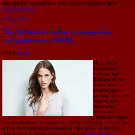
выражении в сравнении с 2016 годом, свидетельствуют
Читать далее →
27
Апр 2018
The Weeknd и G-Eazy отказались
сотрудничать с H&M
Автор:
kamila
Музыканты
отказались от
партнерства с
брендом после
обвинений
ритейлера в
расизме из-за фото
темнокожего
мальчика в
толстовке с
надписью «самая
крутая обезьянка в джунглях». The Weeknd написал в Twitter,
что он был шокирован и озадачен этим фото. «Я глубоко
оскорблен и не больше не буду работать
Читать далее →