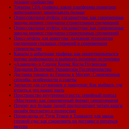
деловое сообщество
Трекеры CPA-трафика: какие платформы помогают
арбитражнику зарабатывать больше
Опрессовочные муфты для арматуры: как современные
заводы меняют стандарты строительных соединений
Опрессовочные муфты для арматуры: как современные
заводы меняют стандарты строительных соединений
Пресс-муфты для арматуры: надежная технология
соединения стальных стержней в современном
строительстве
Каналы о арбитраже трафика: как ориентироваться в
потоке информации и выбирать полезные источники
«Алаверди» в Сердце Киева: Когда Грузинская
Традиция Встречает Украинское Гостеприимство
Доставка товаров из Европы в Москву: Современные
способы, особенности и советы
Запчасти для грузовиков и прицепов: Как выбрать, где
купить и что важно знать
Пространство внутреннего роста: семейный портал
«Мистерия» как современный формат самопознания
Почему все больше людей предпочитают читать книги
онлайн бесплатно и полностью
Промо-коды от Узум Тезкор в Ташкенте для заказа
готовой еды: как сэкономить на доставке и питаться
вкусно