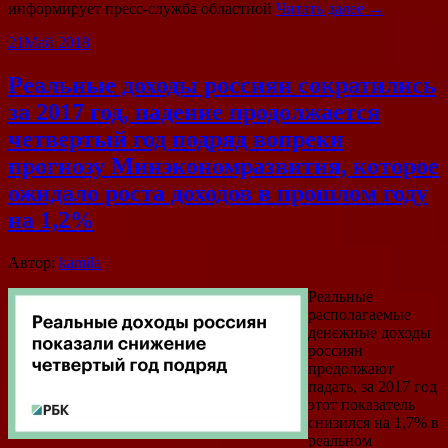
информирует пресс-служба областной
Читать далее →
21
Май 2018
Реальные доходы россиян сократились
за 2017 год, падение продолжается
четвертый год подряд вопреки
прогнозу Минэкономразвития, которое
ожидало роста доходов в прошлом году
на 1,2%
Автор:
kamila
Реальные
располагаемые
денежные доходы
россиян
продолжают
падать, за 2017 год
этот показатель
снизился на 1,7% в
реальном