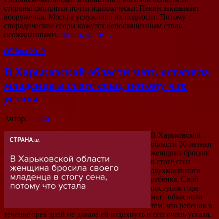
стороны смотрятся почти идиллически: Пекин заказывает
вооружения, Москва услужливо их подносит. Потому
спорадические ссоры кажутся непосвященным столь
неожиданными.
Читать далее →
06
Июл 2019
В Харьковской области мать оставила
младенца в стоге сена, потому что
устала
Автор:
kamila
В Харьковской
области 30-летняя
женщина бросила
в стоге сена
двухмесячного
ребенка. Свой
поступок горе-
мать объяснила
тем, что ребенок в
течение трех дней не давала ей отдохнуть и она очень устала,