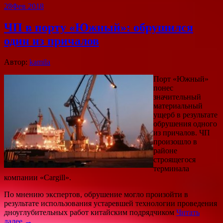
28
Фев 2018
ЧП в порту «Южный»: обрушился
один из причалов
Автор:
kamila
Порт «Южный»
понес
значительный
материальный
ущерб в результате
обрушения одного
из причалов. ЧП
произошло в
районе
строящегося
терминала
компании «Cargill».
По мнению экспертов, обрушение могло произойти в
результате использования устаревшей технологии проведения
дноуглубительных работ китайским подрядчиком
Читать
далее →